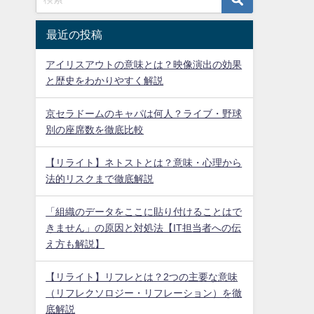
最近の投稿
アイリスアウトの意味とは？映像演出の効果
と歴史をわかりやすく解説
京セラドームのキャパは何人？ライブ・野球
別の座席数を徹底比較
【リライト】ネトストとは？意味・心理から
法的リスクまで徹底解説
「組織のデータをここに貼り付けることはで
きません」の原因と対処法【IT担当者への伝
え方も解説】
【リライト】リフレとは？2つの主要な意味
（リフレクソロジー・リフレーション）を徹
底解説