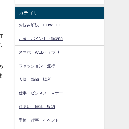
カテゴリ
お悩み解決・HOW TO
打
お金・ポイント・節約術
ち
スマホ・WEB・アプリ
ファッション・流行
の
ま
人物・動物・場所
仕事・ビジネス・マナー
住まい・掃除・収納
季節・行事・イベント