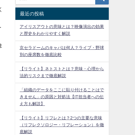
く
最近の投稿
、
アイリスアウトの意味とは？映像演出の効果
・
と歴史をわかりやすく解説
ま
京セラドームのキャパは何人？ライブ・野球
別の座席数を徹底比較
【リライト】ネトストとは？意味・心理から
法的リスクまで徹底解説
「組織のデータをここに貼り付けることはで
きません」の原因と対処法【IT担当者への伝
え方も解説】
【リライト】リフレとは？2つの主要な意味
（リフレクソロジー・リフレーション）を徹
底解説