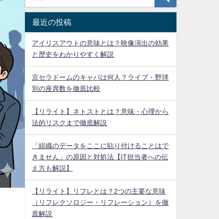
最近の投稿
アイリスアウトの意味とは？映像演出の効果
と歴史をわかりやすく解説
京セラドームのキャパは何人？ライブ・野球
別の座席数を徹底比較
【リライト】ネトストとは？意味・心理から
法的リスクまで徹底解説
「組織のデータをここに貼り付けることはで
きません」の原因と対処法【IT担当者への伝
え方も解説】
【リライト】リフレとは？2つの主要な意味
（リフレクソロジー・リフレーション）を徹
底解説