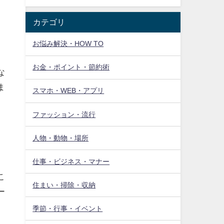
カテゴリ
お悩み解決・HOW TO
お金・ポイント・節約術
な
ま
スマホ・WEB・アプリ
ファッション・流行
人物・動物・場所
仕事・ビジネス・マナー
こ
住まい・掃除・収納
ー
季節・行事・イベント