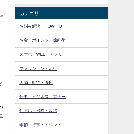
カテゴリ
ぜ
お悩み解決・HOW TO
お金・ポイント・節約術
スマホ・WEB・アプリ
ファッション・流行
人物・動物・場所
て
仕事・ビジネス・マナー
の
住まい・掃除・収納
律
季節・行事・イベント