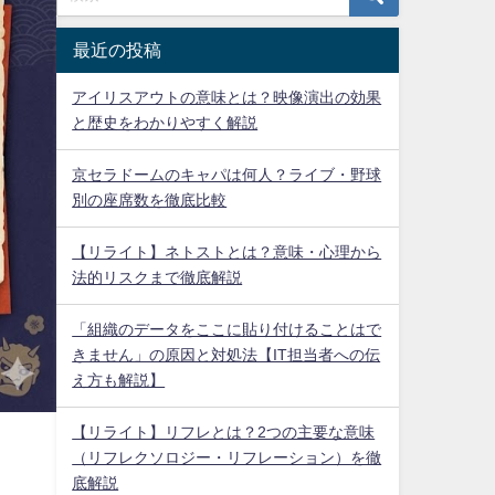
最近の投稿
アイリスアウトの意味とは？映像演出の効果
と歴史をわかりやすく解説
京セラドームのキャパは何人？ライブ・野球
別の座席数を徹底比較
【リライト】ネトストとは？意味・心理から
法的リスクまで徹底解説
「組織のデータをここに貼り付けることはで
きません」の原因と対処法【IT担当者への伝
え方も解説】
【リライト】リフレとは？2つの主要な意味
（リフレクソロジー・リフレーション）を徹
底解説