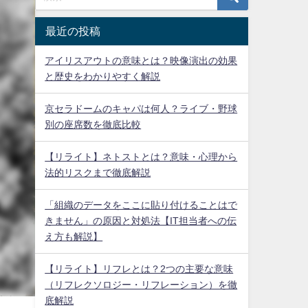
最近の投稿
アイリスアウトの意味とは？映像演出の効果
と歴史をわかりやすく解説
京セラドームのキャパは何人？ライブ・野球
別の座席数を徹底比較
【リライト】ネトストとは？意味・心理から
法的リスクまで徹底解説
「組織のデータをここに貼り付けることはで
きません」の原因と対処法【IT担当者への伝
え方も解説】
【リライト】リフレとは？2つの主要な意味
（リフレクソロジー・リフレーション）を徹
底解説