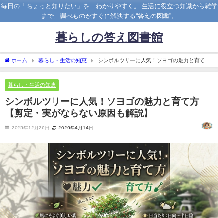
毎日の「ちょっと知りたい」を、わかりやすく。 生活に役立つ知識から雑学
まで、調べものがすぐに解決する“答えの図鑑”。
暮らしの答え図書館
ホーム
暮らし・生活の知恵
シンボルツリーに人気！ソヨゴの魅力と育て方
【剪定・実がならない原因も解説】
暮らし・生活の知恵
シンボルツリーに人気！ソヨゴの魅力と育て方
【剪定・実がならない原因も解説】
2025年12月26日
2026年4月14日