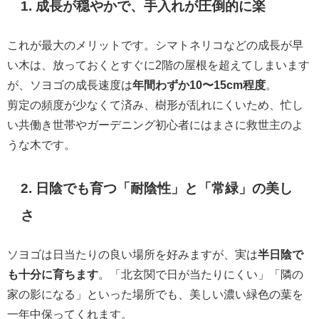
1. 成長が穏やかで、手入れが圧倒的に楽
これが最大のメリットです。シマトネリコなどの成長が早
い木は、放っておくとすぐに2階の屋根を超えてしまいます
が、ソヨゴの成長速度は
年間わずか10〜15cm程度
。
剪定の頻度が少なくて済み、樹形が乱れにくいため、忙し
い共働き世帯やガーデニング初心者にはまさに救世主のよ
うな木です。
2. 日陰でも育つ「耐陰性」と「常緑」の美し
さ
ソヨゴは日当たりの良い場所を好みますが、実は
半日陰で
も十分に育ちます
。「北玄関で日が当たりにくい」「隣の
家の影になる」といった場所でも、美しい濃い緑色の葉を
一年中保ってくれます。