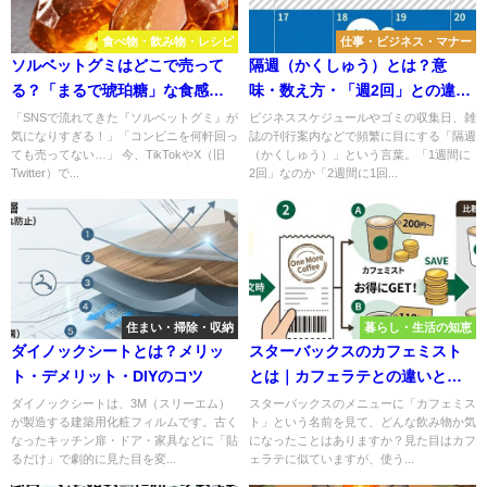
食べ物・飲み物・レシピ
仕事・ビジネス・マナー
ソルベットグミはどこで売って
隔週（かくしゅう）とは？意
る？「まるで琥珀糖」な食感の
味・数え方・「週2回」との違い
正体と販売店を徹底調査
をプロが徹底解説
「SNSで流れてきた『ソルベットグミ』が
ビジネススケジュールやゴミの収集日、雑
気になりすぎる！」「コンビニを何軒回っ
誌の刊行案内などで頻繁に目にする「隔週
ても売ってない…」 今、TikTokやX（旧
（かくしゅう）」という言葉。「1週間に
Twitter）で...
2回」なのか「2週間に1回...
住まい・掃除・収納
暮らし・生活の知恵
ダイノックシートとは？メリッ
スターバックスのカフェミスト
ト・デメリット・DIYのコツ
とは｜カフェラテとの違いと注
文のポイント
ダイノックシートは、3M（スリーエム）
スターバックスのメニューに「カフェミス
が製造する建築用化粧フィルムです。古く
ト」という名前を見て、どんな飲み物か気
なったキッチン扉・ドア・家具などに「貼
になったことはありますか？見た目はカフ
るだけ」で劇的に見た目を変...
ェラテに似ていますが、使う...