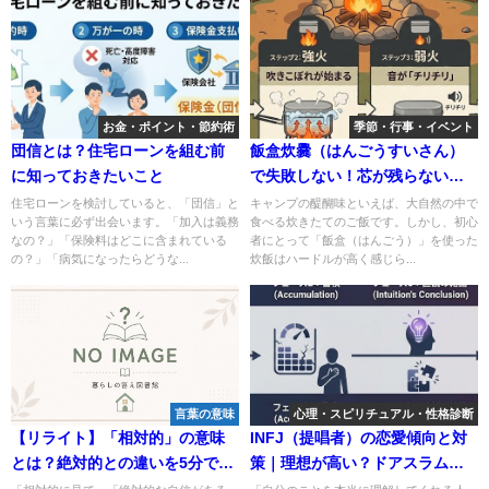
お金・ポイント・節約術
季節・行事・イベント
団信とは？住宅ローンを組む前
飯盒炊爨（はんごうすいさん）
に知っておきたいこと
で失敗しない！芯が残らない・
焦げない美味しい炊き方の極意
住宅ローンを検討していると、「団信」と
キャンプの醍醐味といえば、大自然の中で
いう言葉に必ず出会います。「加入は義務
食べる炊きたてのご飯です。しかし、初心
なの？」「保険料はどこに含まれている
者にとって「飯盒（はんごう）」を使った
の？」「病気になったらどうな...
炊飯はハードルが高く感じら...
言葉の意味
心理・スピリチュアル・性格診断
【リライト】「相対的」の意味
INFJ（提唱者）の恋愛傾向と対
とは？絶対的との違いを5分で完
策｜理想が高い？ドアスラムの
全理解
理由は？相性の良いタイプまで