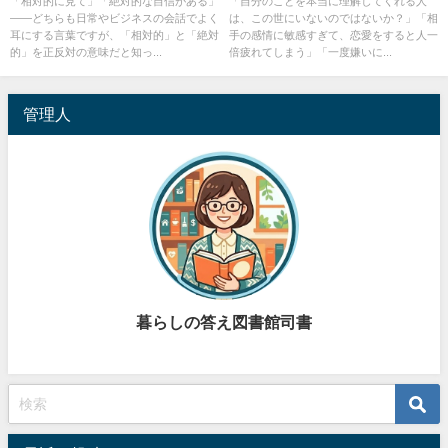
「相対的に見て」「絶対的な自信がある」
「自分のことを本当に理解してくれる人
——どちらも日常やビジネスの会話でよく
は、この世にいないのではないか？」「相
徹底解説
耳にする言葉ですが、「相対的」と「絶対
手の感情に敏感すぎて、恋愛をすると人一
的」を正反対の意味だと知っ...
倍疲れてしまう」「一度嫌いに...
管理人
暮らしの答え図書館司書