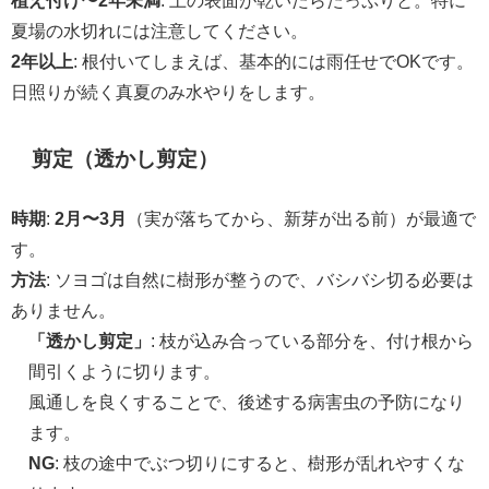
植え付け〜2年未満
: 土の表面が乾いたらたっぷりと。特に
夏場の水切れには注意してください。
2年以上
: 根付いてしまえば、基本的には雨任せでOKです。
日照りが続く真夏のみ水やりをします。
剪定（透かし剪定）
時期
:
2月〜3月
（実が落ちてから、新芽が出る前）が最適で
す。
方法
: ソヨゴは自然に樹形が整うので、バシバシ切る必要は
ありません。
「透かし剪定」
: 枝が込み合っている部分を、付け根から
間引くように切ります。
風通しを良くすることで、後述する病害虫の予防になり
ます。
NG
: 枝の途中でぶつ切りにすると、樹形が乱れやすくな