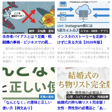
雑学・豆知識・意味
スマホ・WEB・アプリ
生存者バイアスとは？定義・戦
インスタのストーリーを足跡つ
闘機の事例・ビジネスでの罠と
けずに見る方法【2026年版】
回避法
「成功者の習慣を真似れば自分も成功でき
インスタグラムのストーリーを見ると、投
る」——この考え方には大きな落とし穴が
稿者の閲覧者リストに自分の名前が表示さ
あります。それが「生存者バイアス（生存
れます（足跡）。これを残さずに閲覧する
者偏向）」です。 生存者バ...
方法は2026年現在もいく...
言葉の意味
心理・スピリチュアル・性格診断
「なんとなく」の意味と正しい
結婚式の持ち物リスト完全版！
使い方【例文あり】
女性・男性別の必需品と「ある