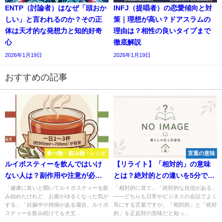
ENTP（討論者）はなぜ「頭おか
INFJ（提唱者）の恋愛傾向と対
しい」と言われるのか？その正
策｜理想が高い？ドアスラムの
体は天才的な発想力と知的好奇
理由は？相性の良いタイプまで
心
徹底解説
2026年1月19日
2026年1月19日
おすすめの記事
食べ物・飲み物・レシピ
言葉の意味
ルイボスティーを飲んではいけ
【リライト】「相対的」の意味
ない人は？副作用や注意が必要
とは？絶対的との違いを5分で完
なケースを専門家が解説
全理解
「健康に良いと聞いてルイボスティーを飲
「相対的に見て」「絶対的な自信がある」
み始めたけれど、お腹がゆるくなった気が
——どちらも日常やビジネスの会話でよく
する」「妊娠中や持病がある場合、ルイボ
耳にする言葉ですが、「相対的」と「絶対
スティーを飲み続けても大丈...
的」を正反対の意味だと知っ...