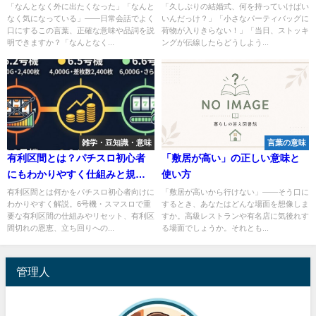
と助かる」便利グッズ
「なんとなく外に出たくなった」「なんと
「久しぶりの結婚式、何を持っていけばい
なく気になっている」——日常会話でよく
いんだっけ？」「小さなパーティバッグに
口にするこの言葉、正確な意味や品詞を説
荷物が入りきらない！」「当日、ストッキ
明できますか？「なんとなく...
ングが伝線したらどうしよう...
雑学・豆知識・意味
言葉の意味
有利区間とは？パチスロ初心者
「敷居が高い」の正しい意味と
にもわかりやすく仕組みと規制
使い方
の変遷を解説
有利区間とは何かをパチスロ初心者向けに
「敷居が高いから行けない」——そう口に
わかりやすく解説。6号機・スマスロで重
するとき、あなたはどんな場面を想像しま
要な有利区間の仕組みやリセット、有利区
すか。高級レストランや有名店に気後れす
間切れの恩恵、立ち回りへの...
る場面でしょうか。それとも...
管理人