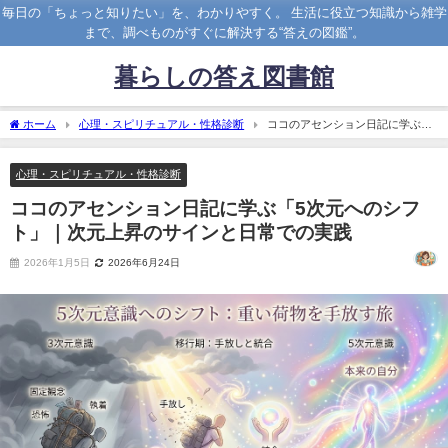
毎日の「ちょっと知りたい」を、わかりやすく。 生活に役立つ知識から雑学
まで、調べものがすぐに解決する“答えの図鑑”。
暮らしの答え図書館
ホーム
心理・スピリチュアル・性格診断
ココのアセンション日記に学ぶ
「5次元へのシフト」｜次元上昇のサインと日常での実践
心理・スピリチュアル・性格診断
ココのアセンション日記に学ぶ「5次元へのシフ
ト」｜次元上昇のサインと日常での実践
2026年1月5日
2026年6月24日